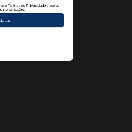
uso
e
Politica de Privacidade
e aceito
s e promoções.
dastrar