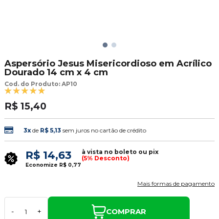
Aspersório Jesus Misericordioso em Acrílico
Dourado 14 cm x 4 cm
Cod. do Produto: AP10
R$ 15,40
3x
de
R$ 5,13
sem juros no cartão de crédito
à vista no boleto ou pix
R$ 14,63
(5% Desconto)
Economize
R$ 0,77
Mais formas de pagamento
COMPRAR
-
+