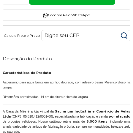
Compre Pelo WhatsApp
Calcule Frete e Prazo
Descrição do Produto
Características do Produto
Aspersório para água benta em acrílico dourado, com adesivo
Jesus Misericordioso na
tampa.
Dimensões aproximadas: 14 cm de altura e 4cm de largura.
A Casa da Mãe é a loja virtual da
Sacrarium Indústria e Comércio de Velas
Ltda
(CNPJ: 05.810.412/0001-00), especializada na fabricação e venda
por atacado
de produtos religiosos. Nosso catálogo reúne mais de
6.000 itens
, incluindo uma
ampla variedade de artigos de fabricação própria, sempre com qualidade, beleza e zelo
ao sagrado.