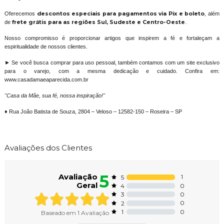
Oferecemos
descontos especiais para pagamentos via Pix e boleto
, além
de
frete grátis para as regiões Sul, Sudeste e Centro-Oeste
.
Nosso compromisso é proporcionar artigos que inspirem a fé e fortaleçam a
espiritualidade de nossos clientes.
► Se você busca comprar para uso pessoal, também contamos com um site exclusivo
para o varejo, com a mesma dedicação e cuidado. Confira em:
www.casadamaeaparecida.com.br
"Casa da Mãe, sua fé, nossa inspiração!"
♦ Rua João Batista de Souza, 2804 – Veloso – 12582-150 – Roseira – SP
Avaliações dos Clientes
5
Avaliação
1
5
Geral
0
4
0
3
0
2
0
1
Baseado em
1
Avaliação