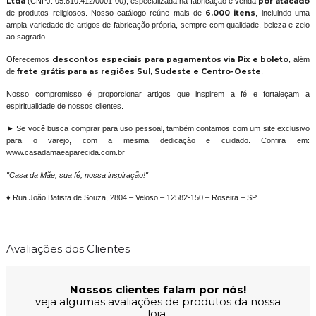
Ltda
(CNPJ: 05.810.412/0001-00), especializada na fabricação e venda
por atacado
de produtos religiosos. Nosso catálogo reúne mais de
6.000 itens
, incluindo uma
ampla variedade de artigos de fabricação própria, sempre com qualidade, beleza e zelo
ao sagrado.
Oferecemos
descontos especiais para pagamentos via Pix e boleto
, além
de
frete grátis para as regiões Sul, Sudeste e Centro-Oeste
.
Nosso compromisso é proporcionar artigos que inspirem a fé e fortaleçam a
espiritualidade de nossos clientes.
► Se você busca comprar para uso pessoal, também contamos com um site exclusivo
para o varejo, com a mesma dedicação e cuidado. Confira em:
www.casadamaeaparecida.com.br
"Casa da Mãe, sua fé, nossa inspiração!"
♦ Rua João Batista de Souza, 2804 – Veloso – 12582-150 – Roseira – SP
Avaliações dos Clientes
Nossos clientes falam por nós!
veja algumas avaliações de produtos da nossa
loja.