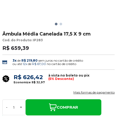
Âmbula Média Canelada 17,5 X 9 cm
Cod. do Produto: IP283
R$ 659,39
3x
de
R$ 219,80
sem juros no cartão de crédito
ou até
12x
de
R$ 67,00
no cartão de crédito
à vista no boleto ou pix
R$ 626,42
(5% Desconto)
Economize
R$ 32,97
Mais formas de pagamento
COMPRAR
-
+