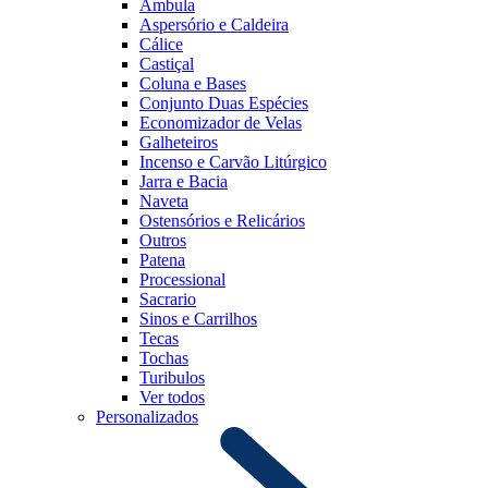
Âmbula
Aspersório e Caldeira
Cálice
Castiçal
Coluna e Bases
Conjunto Duas Espécies
Economizador de Velas
Galheteiros
Incenso e Carvão Litúrgico
Jarra e Bacia
Naveta
Ostensórios e Relicários
Outros
Patena
Processional
Sacrario
Sinos e Carrilhos
Tecas
Tochas
Turibulos
Ver todos
Personalizados