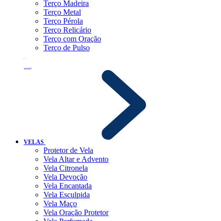
Terço Madeira
Terço Metal
Terço Pérola
Terço Relicário
Terço com Oração
Terço de Pulso
VELAS
Protetor de Vela
Vela Altar e Advento
Vela Citronela
Vela Devoção
Vela Encantada
Vela Esculpida
Vela Maço
Vela Oração Protetor