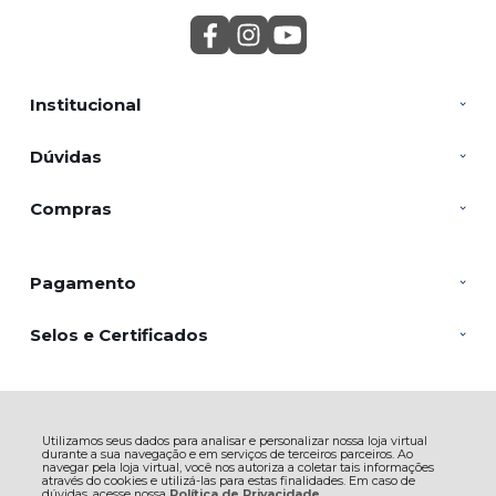
Institucional
Dúvidas
Compras
Pagamento
Selos e Certificados
SACRARIUM INDUSTRIA E COMERCIO DE VELAS LTDA, Rua João
Batista de Souza - 2804 - Veloso - 12582-150 - Roseira - SP
Utilizamos seus dados para analisar e personalizar nossa loja virtual
CNPJ: 05.810.412/0001-00 | © Todos os direitos reservados - Casa da Mãe
durante a sua navegação e em serviços de terceiros parceiros. Ao
Artigos Religiosos - 2026
navegar pela loja virtual, você nos autoriza a coletar tais informações
através do cookies e utilizá-las para estas finalidades. Em caso de
dúvidas, acesse nossa
Política de Privacidade