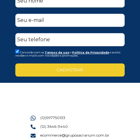
Concordo com os
Termos de uso
e
Politica de Privacidade
e aceito
receber e-mails com novidades e promoções.
CADASTRAR
(12)997750133
(12) 3646-3440
ecommerce@gruposacrarium.com.br