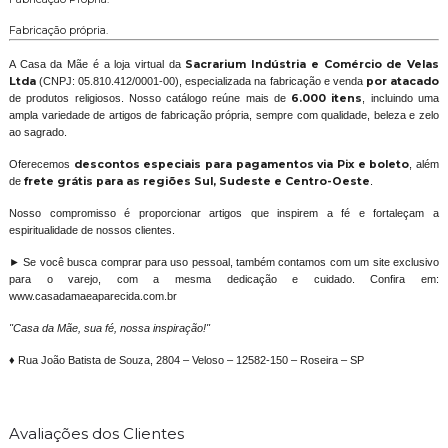
Fabricação própria.
A Casa da Mãe é a loja virtual da
Sacrarium Indústria e Comércio de Velas
Ltda
(CNPJ: 05.810.412/0001-00), especializada na fabricação e venda
por atacado
de produtos religiosos. Nosso catálogo reúne mais de
6.000 itens
, incluindo uma
ampla variedade de artigos de fabricação própria, sempre com qualidade, beleza e zelo
ao sagrado.
Oferecemos
descontos especiais para pagamentos via Pix e boleto
, além
de
frete grátis para as regiões Sul, Sudeste e Centro-Oeste
.
Nosso compromisso é proporcionar artigos que inspirem a fé e fortaleçam a
espiritualidade de nossos clientes.
► Se você busca comprar para uso pessoal, também contamos com um site exclusivo
para o varejo, com a mesma dedicação e cuidado. Confira em:
www.casadamaeaparecida.com.br
"Casa da Mãe, sua fé, nossa inspiração!"
♦ Rua João Batista de Souza, 2804 – Veloso – 12582-150 – Roseira – SP
Avaliações dos Clientes