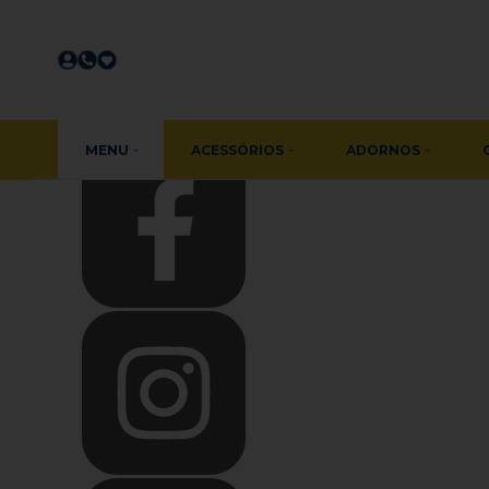
Olá Visitante!
Acesse sua conta e pedidos
Página Inicial
Quem Somos
Como Comprar
Fale Conosco
Favoritos
MENU
ACESSÓRIOS
ADORNOS