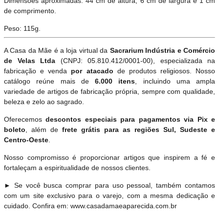
Dimensões aproximadas: 44 cm de altura, 6 cm de largura e 1 cm
de comprimento.
Peso: 115g.
A Casa da Mãe é a loja virtual da
Sacrarium Indústria e Comércio
de Velas Ltda
(CNPJ: 05.810.412/0001-00), especializada na
fabricação e venda
por atacado
de produtos religiosos. Nosso
catálogo reúne mais de
6.000 itens
, incluindo uma ampla
variedade de artigos de fabricação própria, sempre com qualidade,
beleza e zelo ao sagrado.
Oferecemos
descontos especiais para pagamentos via Pix e
boleto
, além de
frete grátis para as regiões Sul, Sudeste e
Centro-Oeste
.
Nosso compromisso é proporcionar artigos que inspirem a fé e
fortaleçam a espiritualidade de nossos clientes.
► Se você busca comprar para uso pessoal, também contamos
com um site exclusivo para o varejo, com a mesma dedicação e
cuidado. Confira em: www.casadamaeaparecida.com.br