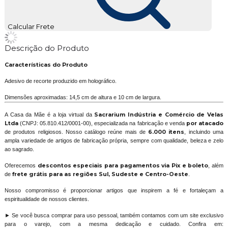
Calcular Frete
Descrição do Produto
Características do Produto
Adesivo de recorte produzido em holográfico.
Dimensões aproximadas: 14,5 cm de altura e 10 cm de largura.
A Casa da Mãe é a loja virtual da
Sacrarium Indústria e Comércio de Velas
Ltda
(CNPJ: 05.810.412/0001-00), especializada na fabricação e venda
por atacado
de produtos religiosos. Nosso catálogo reúne mais de
6.000 itens
, incluindo uma
ampla variedade de artigos de fabricação própria, sempre com qualidade, beleza e zelo
ao sagrado.
Oferecemos
descontos especiais para pagamentos via Pix e boleto
, além
de
frete grátis para as regiões Sul, Sudeste e Centro-Oeste
.
Nosso compromisso é proporcionar artigos que inspirem a fé e fortaleçam a
espiritualidade de nossos clientes.
► Se você busca comprar para uso pessoal, também contamos com um site exclusivo
para o varejo, com a mesma dedicação e cuidado. Confira em: