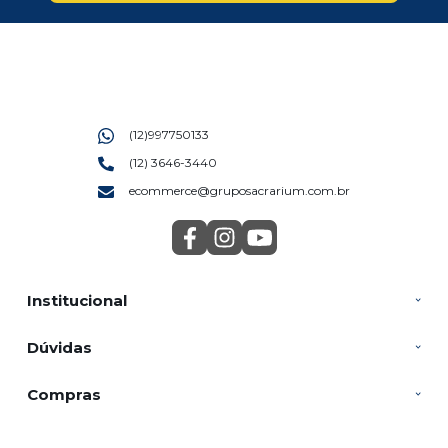
(12)997750133
(12) 3646-3440
ecommerce@gruposacrarium.com.br
Institucional
Dúvidas
Compras