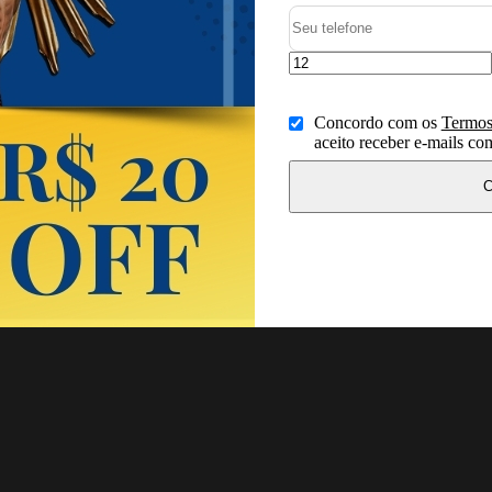
Concordo com os
Termos
aceito receber e-mails c
C