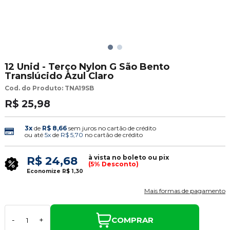
12 Unid - Terço Nylon G São Bento
Translúcido Azul Claro
Cod. do Produto: TNA19SB
R$ 25,98
3x
de
R$ 8,66
sem juros no cartão de crédito
ou até
5x
de
R$ 5,70
no cartão de crédito
à vista no boleto ou pix
R$ 24,68
(5% Desconto)
Economize
R$ 1,30
Mais formas de pagamento
COMPRAR
-
+