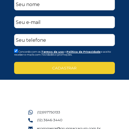
Concordo com os
Termos de uso
e
Politica de Privacidade
e aceito
receber e-mails com novidades e promoções.
CADASTRAR
(12)997750133
(12) 3646-3440
ecommerce@gruposacrarium.com.br