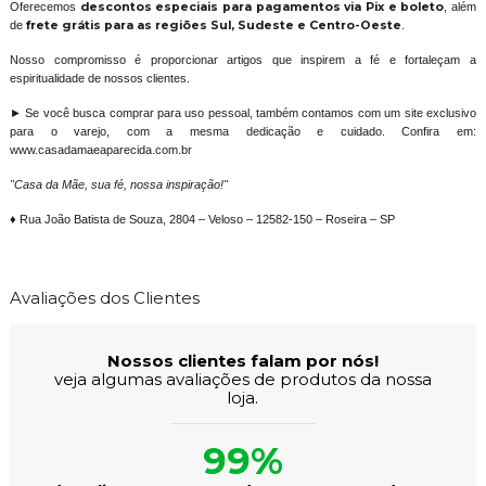
Oferecemos
descontos especiais para pagamentos via Pix e boleto
, além
de
frete grátis para as regiões Sul, Sudeste e Centro-Oeste
.
Nosso compromisso é proporcionar artigos que inspirem a fé e fortaleçam a
espiritualidade de nossos clientes.
► Se você busca comprar para uso pessoal, também contamos com um site exclusivo
para o varejo, com a mesma dedicação e cuidado. Confira em:
www.casadamaeaparecida.com.br
"Casa da Mãe, sua fé, nossa inspiração!"
♦ Rua João Batista de Souza, 2804 – Veloso – 12582-150 – Roseira – SP
Avaliações dos Clientes
Nossos clientes falam por nós!
veja algumas avaliações de produtos da nossa
loja.
99%