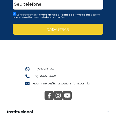
Concordo com os
Termos de uso
e
Politica de Privacidade
e aceito
receber e-mails com novidades e promoções.
CADASTRAR
(12)997750133
(12) 3646-3440
ecommerce@gruposacrarium.com.br
Institucional