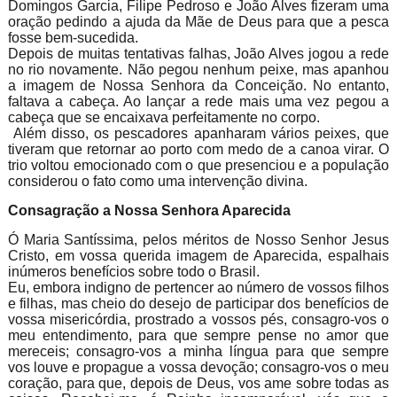
Domingos Garcia, Filipe Pedroso e João Alves fizeram uma
oração pedindo a ajuda da Mãe de Deus para que a pesca
fosse bem-sucedida.
Depois de muitas tentativas falhas, João Alves jogou a rede
no rio novamente. Não pegou nenhum peixe, mas apanhou
a imagem de Nossa Senhora da Conceição. No entanto,
faltava a cabeça. Ao lançar a rede mais uma vez pegou a
cabeça que se encaixava perfeitamente no corpo.
Além disso, os pescadores apanharam vários peixes, que
tiveram que retornar ao porto com medo de a canoa virar. O
trio voltou emocionado com o que presenciou e a população
considerou o fato como uma intervenção divina.
Consagração a Nossa Senhora Aparecida
Ó Maria Santíssima, pelos méritos de Nosso Senhor Jesus
Cristo, em vossa querida imagem de Aparecida, espalhais
inúmeros benefícios sobre todo o Brasil.
Eu, embora indigno de pertencer ao número de vossos filhos
e filhas, mas cheio do desejo de participar dos benefícios de
vossa misericórdia, prostrado a vossos pés, consagro-vos o
meu entendimento, para que sempre pense no amor que
mereceis; consagro-vos a minha língua para que sempre
vos louve e propague a vossa devoção; consagro-vos o meu
coração, para que, depois de Deus, vos ame sobre todas as