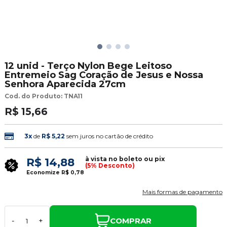
12 unid - Terço Nylon Bege Leitoso
Entremeio Sag Coração de Jesus e Nossa
Senhora Aparecida 27cm
Cod. do Produto: TNA11
R$ 15,66
3x
de
R$ 5,22
sem juros no cartão de crédito
à vista no boleto ou pix
R$ 14,88
(5% Desconto)
Economize
R$ 0,78
Mais formas de pagamento
COMPRAR
-
+