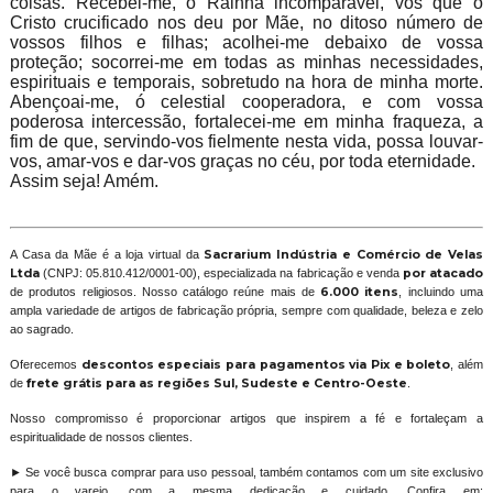
coisas. Recebei-me, ó Rainha incomparável, vós que o
Cristo crucificado nos deu por Mãe, no ditoso número de
vossos filhos e filhas; acolhei-me debaixo de vossa
proteção; socorrei-me em todas as minhas necessidades,
espirituais e temporais, sobretudo na hora de minha morte.
Abençoai-me, ó celestial cooperadora, e com vossa
poderosa intercessão, fortalecei-me em minha fraqueza, a
fim de que, servindo-vos fielmente nesta vida, possa louvar-
vos, amar-vos e dar-vos graças no céu, por toda eternidade.
Assim seja! Amém.
A Casa da Mãe é a loja virtual da
Sacrarium Indústria e Comércio de Velas
Ltda
(CNPJ: 05.810.412/0001-00), especializada na fabricação e venda
por atacado
de produtos religiosos. Nosso catálogo reúne mais de
6.000 itens
, incluindo uma
ampla variedade de artigos de fabricação própria, sempre com qualidade, beleza e zelo
ao sagrado.
Oferecemos
descontos especiais para pagamentos via Pix e boleto
, além
de
frete grátis para as regiões Sul, Sudeste e Centro-Oeste
.
Nosso compromisso é proporcionar artigos que inspirem a fé e fortaleçam a
espiritualidade de nossos clientes.
► Se você busca comprar para uso pessoal, também contamos com um site exclusivo
para o varejo, com a mesma dedicação e cuidado. Confira em: