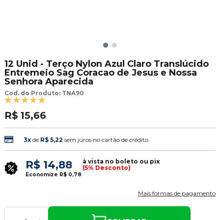
12 Unid - Terço Nylon Azul Claro Translúcido
Entremeio Sag Coracao de Jesus e Nossa
Senhora Aparecida
Cod. do Produto: TNA90
R$ 15,66
3x
de
R$ 5,22
sem juros no cartão de crédito
à vista no boleto ou pix
R$ 14,88
(5% Desconto)
Economize
R$ 0,78
Mais formas de pagamento