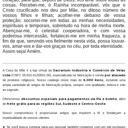
coisas. Recebei-me, ó Rainha incomparável, vós que o
Cristo crucificado nos deu por Mãe, no ditoso número de
vossos filhos e filhas; acolhei-me debaixo de vossa
proteção; socorrei-me em todas as minhas necessidades,
espirituais e temporais, sobretudo na hora de minha morte.
Abençoai-me, ó celestial cooperadora, e com vossa
poderosa intercessão, fortalecei-me em minha fraqueza, a
fim de que, servindo-vos fielmente nesta vida, possa louvar-
vos, amar-vos e dar-vos graças no céu, por toda eternidade.
Assim seja! Amém.
A Casa da Mãe é a loja virtual da
Sacrarium Indústria e Comércio de Velas
Ltda
(CNPJ: 05.810.412/0001-00), especializada na fabricação e venda
por atacado
de produtos religiosos. Nosso catálogo reúne mais de
6.000 itens
, incluindo uma
ampla variedade de artigos de fabricação própria, sempre com qualidade, beleza e zelo
ao sagrado.
Oferecemos
descontos especiais para pagamentos via Pix e boleto
, além
de
frete grátis para as regiões Sul, Sudeste e Centro-Oeste
.
Nosso compromisso é proporcionar artigos que inspirem a fé e fortaleçam a
espiritualidade de nossos clientes.
► Se você busca comprar para uso pessoal, também contamos com um site exclusivo