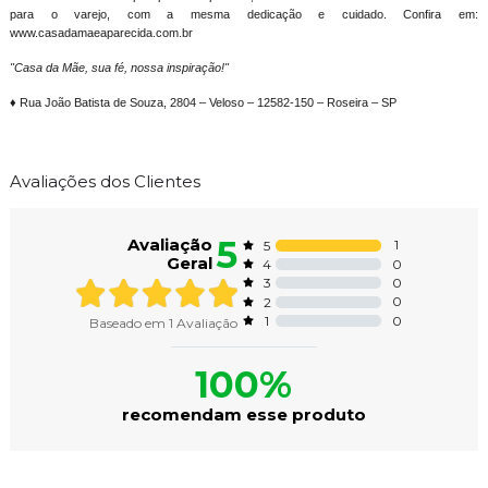
para o varejo, com a mesma dedicação e cuidado. Confira em:
www.casadamaeaparecida.com.br
"Casa da Mãe, sua fé, nossa inspiração!"
♦ Rua João Batista de Souza, 2804 – Veloso – 12582-150 – Roseira – SP
Avaliações dos Clientes
5
Avaliação
1
5
Geral
0
4
0
3
0
2
0
1
Baseado em
1
Avaliação
100%
recomendam esse produto