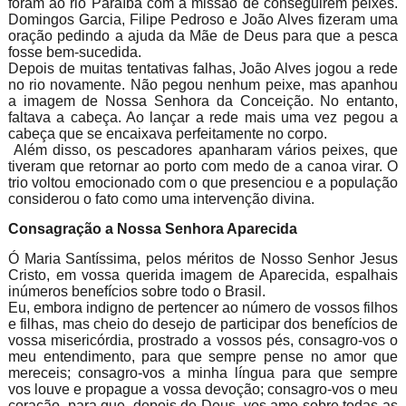
foram ao rio Paraíba com a missão de conseguirem peixes.
Domingos Garcia, Filipe Pedroso e João Alves fizeram uma
oração pedindo a ajuda da Mãe de Deus para que a pesca
fosse bem-sucedida.
Depois de muitas tentativas falhas, João Alves jogou a rede
no rio novamente. Não pegou nenhum peixe, mas apanhou
a imagem de Nossa Senhora da Conceição. No entanto,
faltava a cabeça. Ao lançar a rede mais uma vez pegou a
cabeça que se encaixava perfeitamente no corpo.
Além disso, os pescadores apanharam vários peixes, que
tiveram que retornar ao porto com medo de a canoa virar. O
trio voltou emocionado com o que presenciou e a população
considerou o fato como uma intervenção divina.
Consagração a Nossa Senhora Aparecida
Ó Maria Santíssima, pelos méritos de Nosso Senhor Jesus
Cristo, em vossa querida imagem de Aparecida, espalhais
inúmeros benefícios sobre todo o Brasil.
Eu, embora indigno de pertencer ao número de vossos filhos
e filhas, mas cheio do desejo de participar dos benefícios de
vossa misericórdia, prostrado a vossos pés, consagro-vos o
meu entendimento, para que sempre pense no amor que
mereceis; consagro-vos a minha língua para que sempre
vos louve e propague a vossa devoção; consagro-vos o meu
coração, para que, depois de Deus, vos ame sobre todas as