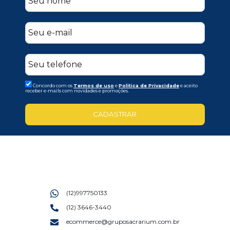
Concordo com os
Termos de uso
e
Politica de Privacidade
e aceito
receber e-mails com novidades e promoções.
CADASTRAR
(12)997750133
(12) 3646-3440
ecommerce@gruposacrarium.com.br