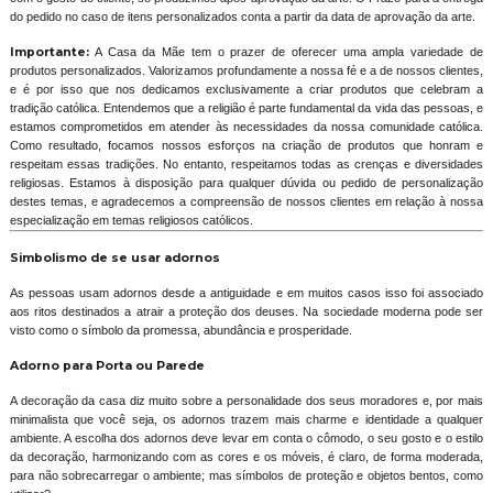
do pedido no caso de itens personalizados conta a partir da data de aprovação da arte.
Importante:
A Casa da Mãe tem o prazer de oferecer uma ampla variedade de
produtos personalizados. Valorizamos profundamente a nossa fé e a de nossos clientes,
e é por isso que nos dedicamos exclusivamente a criar produtos que celebram a
tradição católica. Entendemos que a religião é parte fundamental da vida das pessoas, e
estamos comprometidos em atender às necessidades da nossa comunidade católica.
Como resultado, focamos nossos esforços na criação de produtos que honram e
respeitam essas tradições. No entanto, respeitamos todas as crenças e diversidades
religiosas. Estamos à disposição para qualquer dúvida ou pedido de personalização
destes temas, e agradecemos a compreensão de nossos clientes em relação à nossa
especialização em temas religiosos católicos.
Simbolismo de se usar adornos
As pessoas usam adornos desde a antiguidade e em muitos casos isso foi associado
aos ritos destinados a atrair a proteção dos deuses. Na sociedade moderna pode ser
visto como o símbolo da promessa, abundância e prosperidade.
Adorno para Porta ou Parede
A decoração da casa diz muito sobre a personalidade dos seus moradores e, por mais
minimalista que você seja, os adornos trazem mais charme e identidade a qualquer
ambiente. A escolha dos adornos deve levar em conta o cômodo, o seu gosto e o estilo
da decoração, harmonizando com as cores e os móveis, é claro, de forma moderada,
para não sobrecarregar o ambiente; mas símbolos de proteção e objetos bentos, como