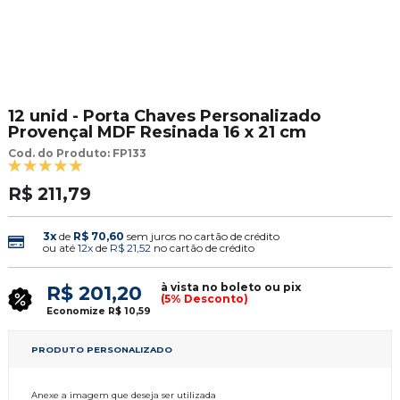
12 unid - Porta Chaves Personalizado
Provençal MDF Resinada 16 x 21 cm
Cod. do Produto: FP133
R$ 211,79
3x
de
R$ 70,60
sem juros no cartão de crédito
ou até
12x
de
R$ 21,52
no cartão de crédito
à vista no boleto ou pix
R$ 201,20
(5% Desconto)
Economize
R$ 10,59
PRODUTO PERSONALIZADO
Anexe a imagem que deseja ser utilizada