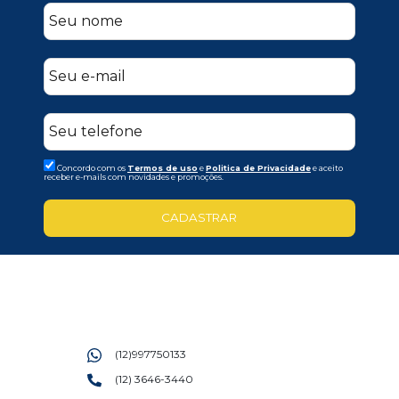
Concordo com os
Termos de uso
e
Politica de Privacidade
e aceito
receber e-mails com novidades e promoções.
CADASTRAR
(12)997750133
(12) 3646-3440