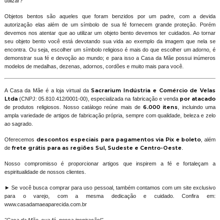
utilizar?
Objetos bentos são aqueles que foram benzidos por um padre, com a devida
autorização elas além de um símbolo de sua fé fornecem grande proteção. Porém
devemos nos atentar que ao utilizar um objeto bento devemos ter cuidados. Ao tornar
seu objeto bento você está devotando sua vida ao exemplo da imagem que nela se
encontra. Ou seja, escolher um símbolo religioso é mais do que escolher um adorno, é
demonstrar sua fé e devoção ao mundo; e para isso a Casa da Mãe possui inúmeros
modelos de medalhas, dezenas, adornos, cordões e muito mais para você.
A Casa da Mãe é a loja virtual da
Sacrarium Indústria e Comércio de Velas
Ltda
(CNPJ: 05.810.412/0001-00), especializada na fabricação e venda
por atacado
de produtos religiosos. Nosso catálogo reúne mais de
6.000 itens
, incluindo uma
ampla variedade de artigos de fabricação própria, sempre com qualidade, beleza e zelo
ao sagrado.
Oferecemos
descontos especiais para pagamentos via Pix e boleto
, além
de
frete grátis para as regiões Sul, Sudeste e Centro-Oeste
.
Nosso compromisso é proporcionar artigos que inspirem a fé e fortaleçam a
espiritualidade de nossos clientes.
► Se você busca comprar para uso pessoal, também contamos com um site exclusivo
para o varejo, com a mesma dedicação e cuidado. Confira em:
www.casadamaeaparecida.com.br