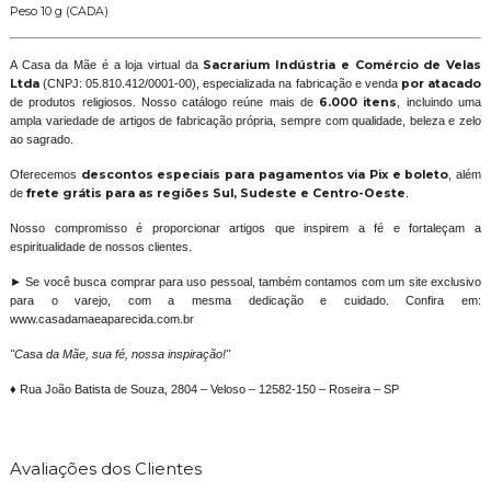
Peso 10 g (CADA)
A Casa da Mãe é a loja virtual da
Sacrarium Indústria e Comércio de Velas
Ltda
(CNPJ: 05.810.412/0001-00), especializada na fabricação e venda
por atacado
de produtos religiosos. Nosso catálogo reúne mais de
6.000 itens
, incluindo uma
ampla variedade de artigos de fabricação própria, sempre com qualidade, beleza e zelo
ao sagrado.
Oferecemos
descontos especiais para pagamentos via Pix e boleto
, além
de
frete grátis para as regiões Sul, Sudeste e Centro-Oeste
.
Nosso compromisso é proporcionar artigos que inspirem a fé e fortaleçam a
espiritualidade de nossos clientes.
► Se você busca comprar para uso pessoal, também contamos com um site exclusivo
para o varejo, com a mesma dedicação e cuidado. Confira em:
www.casadamaeaparecida.com.br
"Casa da Mãe, sua fé, nossa inspiração!"
♦ Rua João Batista de Souza, 2804 – Veloso – 12582-150 – Roseira – SP
Avaliações dos Clientes