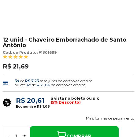
12 unid - Chaveiro Emborrachado de Santo
Antônio
Cod. do Produto: F1301699
R$ 21,69
3x
de
R$ 7,23
sem juros no cartão de crédito
ou até
4x
de
R$ 5,86
no cartão de crédito
à vista no boleto ou pix
R$ 20,61
(5% Desconto)
Economize
R$ 1,08
Mais formas de pagamento
COMPRAR
-
+