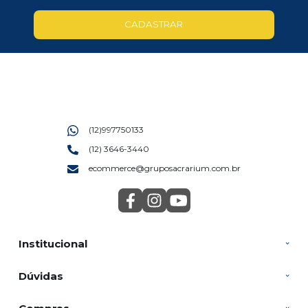
CADASTRAR
(12)997750133
(12) 3646-3440
ecommerce@gruposacrarium.com.br
Institucional
Dúvidas