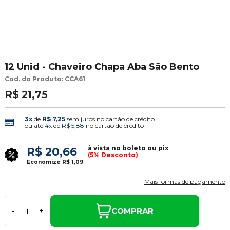
12 Unid - Chaveiro Chapa Aba São Bento
Cod. do Produto: CCA61
R$ 21,75
3x
de
R$ 7,25
sem juros no cartão de crédito
ou até
4x
de
R$ 5,88
no cartão de crédito
à vista no boleto ou pix
R$ 20,66
(5% Desconto)
Economize
R$ 1,09
Mais formas de pagamento
COMPRAR
-
+