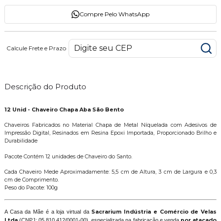
Compre Pelo WhatsApp
Calcule Frete e Prazo
Descrição do Produto
12 Unid - Chaveiro Chapa Aba São Bento
Chaveiros Fabricados no Material Chapa de Metal Níquelada com Adesivos de
Impressão Digital, Resinados em Resina Epoxi Importada, Proporcionado Brilho e
Durabilidade
Pacote Contém 12 unidades de Chaveiro do Santo.
Cada Chaveiro Mede Aproximadamente: 5,5 cm de Altura, 3 cm de Largura e 0,3
cm de Comprimento.
Peso do Pacote: 100g
A Casa da Mãe é a loja virtual da
Sacrarium Indústria e Comércio de Velas
Ltda
(CNPJ: 05.810.412/0001-00), especializada na fabricação e venda
por atacado