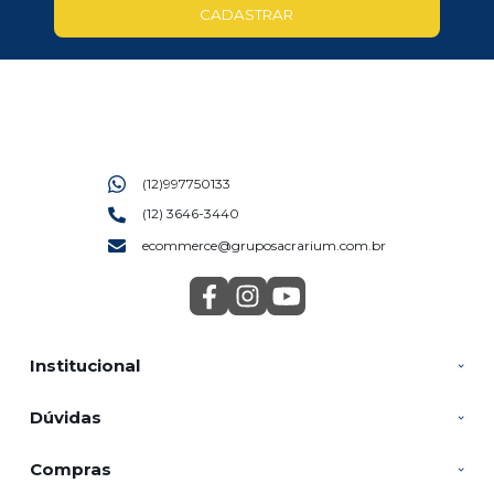
CADASTRAR
(12)997750133
(12) 3646-3440
ecommerce@gruposacrarium.com.br
Institucional
Dúvidas
Compras