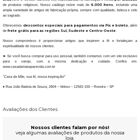
de produtos religiosos. Nosso catálogo reúne mais de
6.000 itens
, incluindo uma
ampla variedade de artigos de fabricação própria, sempre com qualidade, beleza e zelo
ao sagrado.
Oferecemos
descontos especiais para pagamentos via Pix e boleto
, além
de
frete grátis para as regiões Sul, Sudeste e Centro-Oeste
.
Nosso compromisso é proporcionar artigos que inspirem a fé e fortaleçam a
espiritualidade de nossos clientes.
► Se você busca comprar para uso pessoal, também contamos com um site exclusivo
para o varejo, com a mesma dedicação e cuidado. Confira em:
www.casadamaeaparecida.com.br
"Casa da Mãe, sua fé, nossa inspiração!"
♦ Rua João Batista de Souza, 2804 – Veloso – 12582-150 – Roseira – SP
Avaliações dos Clientes
Nossos clientes falam por nós!
veja algumas avaliações de produtos da nossa
loja.