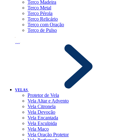
Terço Madeira
Terço Metal
Terço Pérola
Terço Relicário
Terço com Oração
Terço de Pulso
VELAS
Protetor de Vela
Vela Altar e Advento
Vela Citronela
Vela Devoção
Vela Encantada
Vela Esculpida
Vela Maço
Vela Oração Protetor