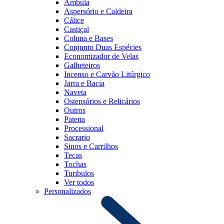
Âmbula
Aspersório e Caldeira
Cálice
Castiçal
Coluna e Bases
Conjunto Duas Espécies
Economizador de Velas
Galheteiros
Incenso e Carvão Litúrgico
Jarra e Bacia
Naveta
Ostensórios e Relicários
Outros
Patena
Processional
Sacrario
Sinos e Carrilhos
Tecas
Tochas
Turibulos
Ver todos
Personalizados