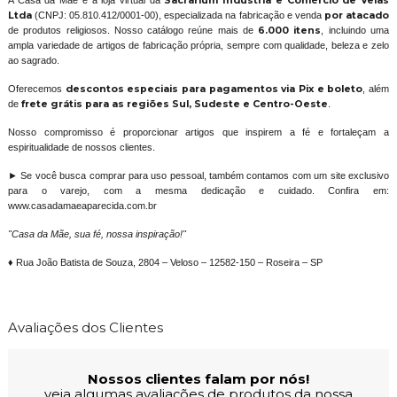
A Casa da Mãe é a loja virtual da
Sacrarium Indústria e Comércio de Velas
Ltda
(CNPJ: 05.810.412/0001-00), especializada na fabricação e venda
por atacado
de produtos religiosos. Nosso catálogo reúne mais de
6.000 itens
, incluindo uma
ampla variedade de artigos de fabricação própria, sempre com qualidade, beleza e zelo
ao sagrado.
Oferecemos
descontos especiais para pagamentos via Pix e boleto
, além
de
frete grátis para as regiões Sul, Sudeste e Centro-Oeste
.
Nosso compromisso é proporcionar artigos que inspirem a fé e fortaleçam a
espiritualidade de nossos clientes.
► Se você busca comprar para uso pessoal, também contamos com um site exclusivo
para o varejo, com a mesma dedicação e cuidado. Confira em:
www.casadamaeaparecida.com.br
"Casa da Mãe, sua fé, nossa inspiração!"
♦ Rua João Batista de Souza, 2804 – Veloso – 12582-150 – Roseira – SP
Avaliações dos Clientes
Nossos clientes falam por nós!
veja algumas avaliações de produtos da nossa