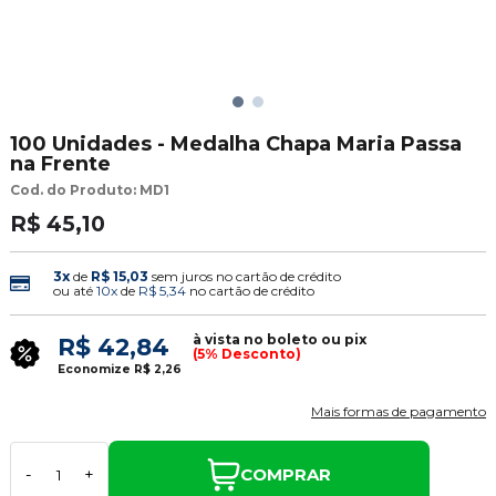
100 Unidades - Medalha Chapa Maria Passa
na Frente
Cod. do Produto: MD1
R$ 45,10
3x
de
R$ 15,03
sem juros no cartão de crédito
ou até
10x
de
R$ 5,34
no cartão de crédito
à vista no boleto ou pix
R$ 42,84
(5% Desconto)
Economize
R$ 2,26
Mais formas de pagamento
COMPRAR
-
+