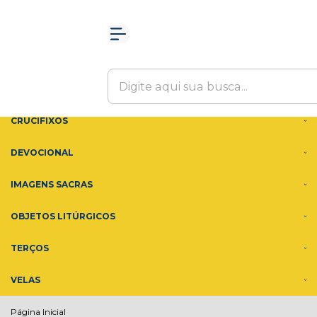
Olá Visitante!
Acesse sua conta e pedidos
MENU
ACESSÓRIOS
ADORNOS
CRUCIFIXOS
DEVOCIONAL
IMAGENS SACRAS
OBJETOS LITÚRGICOS
TERÇOS
VELAS
Página Inicial