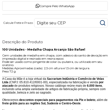
Compre Pelo WhatsApp
Calcule Frete e Prazo
Descrição do Produto
100 Unidades - Medalha Chapa Arcanjo São Rafael
Cem unidades de medalha em chapa, com adesivo do santo de devoção em
impressão digital e resinado em resina epoxi.
Pode ser usado como pingente de colar ou pulseira, ou utilizado em seu
oratório.
Medidas Aproximadas (cada): 2,5 cm altura e 1,5 cm de largura.
Peso 72 g
A Casa da Mãe é a loja virtual da
Sacrarium Indústria e Comércio de Velas
Ltda
(CNPJ: 05.810.412/0001-00), especializada na fabricação e venda
por
atacado
de produtos religiosos. Nosso catálogo reúne mais de
6.000 itens
,
incluindo uma ampla variedade de artigos de fabricação própria, sempre com
qualidade, beleza e zelo ao sagrado.
Oferecemos
descontos especiais para pagamentos via Pix e boleto
, além de
frete grátis para as regiões Sul, Sudeste e Centro-Oeste
.