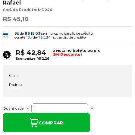
Rafael
Cod. do Produto: MD240
R$ 45,10
3x
de
R$ 15,03
sem juros no cartão de crédito
ou até
10x
de
R$ 5,34
no cartão de crédito
à vista no boleto ou pix
R$ 42,84
(5% Desconto)
Economize
R$ 2,26
Cor:
Padrao
-
+
Quantidade:
COMPRAR