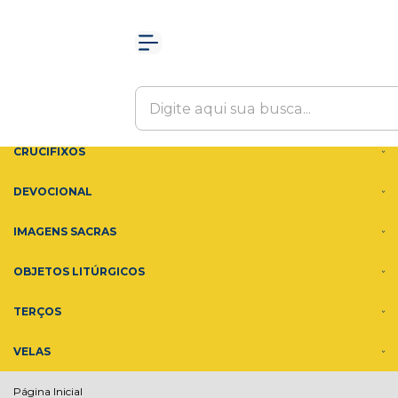
Olá Visitante!
Acesse sua conta e pedidos
MENU
ACESSÓRIOS
ADORNOS
CRUCIFIXOS
DEVOCIONAL
IMAGENS SACRAS
OBJETOS LITÚRGICOS
TERÇOS
VELAS
Página Inicial