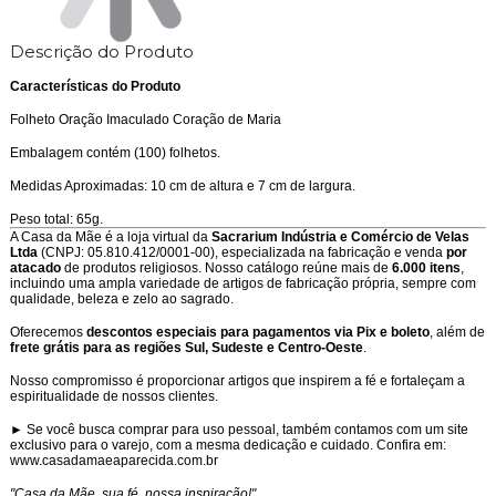
Descrição do Produto
Características do Produto
Folheto Oração Imaculado Coração de Maria
Embalagem contém (100) folhetos.
Medidas Aproximadas: 10 cm de altura e 7 cm de largura.
Peso total: 65g.
A Casa da Mãe é a loja virtual da
Sacrarium Indústria e Comércio de Velas
Ltda
(CNPJ: 05.810.412/0001-00), especializada na fabricação e venda
por
atacado
de produtos religiosos. Nosso catálogo reúne mais de
6.000 itens
,
incluindo uma ampla variedade de artigos de fabricação própria, sempre com
qualidade, beleza e zelo ao sagrado.
Oferecemos
descontos especiais para pagamentos via Pix e boleto
, além de
frete grátis para as regiões Sul, Sudeste e Centro-Oeste
.
Nosso compromisso é proporcionar artigos que inspirem a fé e fortaleçam a
espiritualidade de nossos clientes.
► Se você busca comprar para uso pessoal, também contamos com um site
exclusivo para o varejo, com a mesma dedicação e cuidado. Confira em:
www.casadamaeaparecida.com.br
"Casa da Mãe, sua fé, nossa inspiração!"