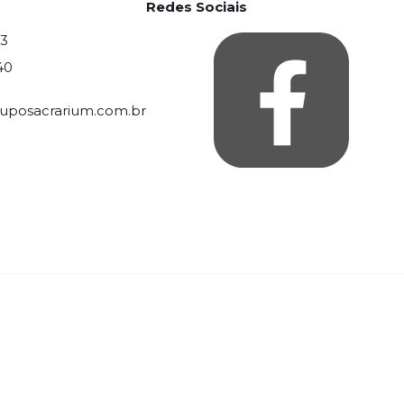
Redes Sociais
33
40
posacrarium.com.br