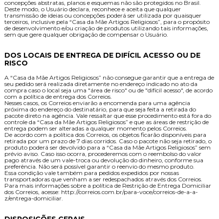
concepções abstratas, planos e esquemas não são protegidos no Brasil.
Deste modo, o Usuário declara, reconhece e aceita que qualquer
transmissão de ideias ou concepções poderá ser utilizada por quaisquer
terceiros, inclusive pela “Casa da Mãe Artigos Religiosos”, para o propósito
de desenvolvimento e/ou criação de produtos utilizando tais informações,
sem que gere qualquer obrigação de compensar o Usuário.
DOS LOCAIS DE ENTREGA DE DIFÍCIL ACESSO OU DE
RISCO
A “Casa da Mãe Artigos Religiosos” não consegue garantir que a entrega de
seu pedido será realizada diretamente no endereço indicado no ato da
compra caso o local seja uma "área de risco" ou de "difícil acesso", de acordo
com a política de entrega dos Correios.
Nesses casos, os Correios enviarão a encomenda para uma agência
próxima do endereço do destinatário, para que seja feita a retirada do
pacote direto na agência. Vale ressaltar que esse procedimento está fora do
controle da “Casa da Mãe Artigos Religiosos” e que as áreas de restrição de
entrega podem ser alteradas a qualquer momento pelos Correios.
De acordo com a política dos Correios, os objetos ficarão disponíveis para
retirada por um prazo de 7 dias corridos. Caso o pacote não seja retirado, o
produto poderá ser devolvido para a “Casa da Mãe Artigos Religiosos” sem
prévio aviso. Caso isso ocorra, procederemos com o reembolso do valor
pago através de um vale-troca ou devolução do dinheiro, conforme sua
preferência. Não será possível garantir o reenvio do mesmo produto.
Essa condição vale também para pedidos expedidos por nossas
transportadoras que venham a ser redespachados através dos Correios.
Para mais informações sobre a política de Restrição de Entrega Domiciliar
dos Correios, acesse: http://correios.com.br/para-voce/correios-de-a-a-
z/entrega-domiciliar.
DISPOSIÇÕES GERAIS