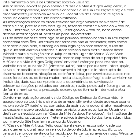
inteiramente o ônus de utilização sobre o Usuário.
Assim sendo, ao optar pelo acesso à “Casa da Mãe Artigos Religiosos”, o
Usuário compreende, reconhece e concorda que sua utilização é regida pelo
ordenamento jurídico da República Federativa do Brasil em relação à
conduta online e conteúdo disponibilizado.
As informações sobre os produtos estarão organizadas no website / de
forma clara, precisa e em português, fazendo constar: Nome do Produto,
Foto Ilustrativa, Valor do Produto, Descrição do Produto, bem como
demais informações atinentes ao produto ofertado.
O uso deste Website restringe-se ao privado, sendo vedada sua utilização
comercial com fins lucrativos por terceiros não autorizados; bem como
também é proibido, e protegido pela legislação competente, o uso de
qualquer software ou sistema automatizado para extrair dados deste
Website para a exibição em qualquer outro lugar do World Wide Web
(“screen scraping”) sem o consentimento expresso de seus proprietários.
A “Casa da Mãe Artigos Religiosos” envidará esforços para manter seu
website no ar, durante 24 (vinte e quatro) horas por dia sem interrupção,
salvo a impossibilidade de funcionamento integral e ininterrupto do
sistema de telecomunicação ou de informática, por eventos causados nos
casos fortuitos ou de força maior, nesta situação de fragilidade também se
incluindo, dado sua complexidade, a dependência de serviços de
telecomunicações prestados por terceiros, razão pelo qual não se garante,
de forma nenhuma, a prestação do serviço de forma ininterrupta e/ou
isenta de erros.
Conforme legislação protetiva do Código de Defesa do Consumidor é
assegurado ao Usuário o direito de arrependimento, desde que este ocorra
no prazo de 07 (sete) dias, contados da assinatura do contrato, ressalvados
os casos em que o produto apresente vício, o que autoriza ao Usuário a
desfazer o negócio com a “Casa da Mãe Artigos Religiosos”. Na hipótese de
insatisfação, os custos com frete relativos à devolução dos itens adquiridos
por meio do Site ficariam a cargo do Usuário.
A “Casa da Mãe Artigos Religiosos” isenta-se da responsabilidade por
qualquer erro ou atraso na remoção de conteúdo impreciso, ilícito ou
censurável proveniente ou fornecido por terceiros através de nosso Website.