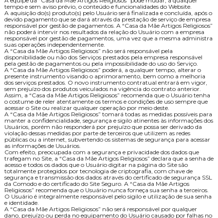
A equipe da “Casa da Mãe Artigos Religiosos” pode mudar, a qualquer
tempo e sem aviso prévio, o conteúdo e funcionalidades do Website.
A aquisição do(s) produto(s) pelo Usuário será finalizada e concluída, após o
devido pagamento que se dará através da prestação de serviço de empresa
responsável por gestão de pagamentos. A “Casa da Mãe Artigos Religiosos”
não poderá intervir nos resultados da relação do Usuário com a empresa
responsável por gestão de pagamentos, uma vez que a mesma administra
suas operações independentemente.
A “Casa da Mãe Artigos Religiosos” não será responsável pela
disponibilidade ou não dos Serviços prestados pela empresa responsável
pela gestão de pagamentos ou pela impossibilidade do uso do Serviço.
A “Casa da Mãe Artigos Religiosos” poderá, a qualquer tempo, alterar o
presente instrumento visando o aprimoramento, bem como a melhoria
dos serviços prestados. O novo instrumento contratual entrará em vigor,
sem prejuízo dos produtos veiculados na vigência do contrato anterior.
Assim, a “Casa da Mãe Artigos Religiosos” recomenda que o Usuário tenha
o costume de reler atentamente os termos e condições de uso sempre que
acessar o Site ou realizar qualquer operação por meio deste.
A “Casa da Mãe Artigos Religiosos” tomará todas as medidas possíveis para
manter a confidencialidade, segurança e sigilo atinentes às informações dos
Usuários, porém não responderá por prejuízo que possa ser derivado da
violação dessas medidas por parte de terceiros que utilizem as redes
públicas ou a internet, subvertendo os sistemas de segurança para acessar
as informações de Usuários.
Com efeito, preocupada com a segurança e privacidade dos dados que
trafegam no Site, a “Casa da Mãe Artigos Religiosos” declara que a senha de
acesso e todos os dados que o Usuário digitar na página do Site são
totalmente protegidos por tecnologia de criptografia, com chave de
segurança e transmissão dos dados através do certificado de segurança SSL
da Comodo e do certificado do Site Seguro. A “Casa da Mãe Artigos
Religiosos” recomenda que o Usuário nunca forneça sua senha a terceiros.
O Usuário é integralmente responsável pelo sigilo e utilização de sua senha
e identidade.
A “Casa da Mãe Artigos Religiosos” não será responsável por qualquer
dano, prejuízo ou perda no equipamento do Usuário causado por falhas no