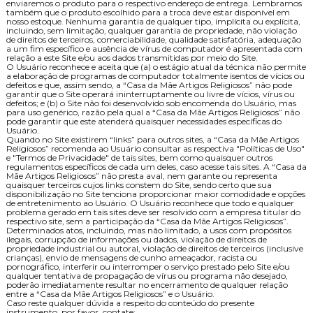
enviaremos o produto para o respectivo endereço de entrega. Lembramos
também que o produto escolhido para a troca deve estar disponível em
nosso estoque. Nenhuma garantia de qualquer tipo, implícita ou explícita,
incluindo, sem limitação, qualquer garantia de propriedade, não violação
de direitos de terceiros, comerciabilidade, qualidade satisfatória, adequação
a um fim específico e ausência de vírus de computador é apresentada com
relação a este Site e/ou aos dados transmitidas por meio do Site.
O Usuário reconhece e aceita que (a) o estágio atual da técnica não permite
a elaboração de programas de computador totalmente isentos de vícios ou
defeitos e que, assim sendo, a “Casa da Mãe Artigos Religiosos” não pode
garantir que o Site operará ininterruptamente ou livre de vícios, vírus ou
defeitos; e (b) o Site não foi desenvolvido sob encomenda do Usuário, mas
para uso genérico, razão pela qual a “Casa da Mãe Artigos Religiosos” não
pode garantir que este atenderá quaisquer necessidades específicas do
Usuário.
Quando no Site existirem “links” para outros sites, a “Casa da Mãe Artigos
Religiosos” recomenda ao Usuário consultar as respectiva "Políticas de Uso"
e "Termos de Privacidade" de tais sites, bem como quaisquer outros
regulamentos específicos de cada um deles, caso acesse tais sites. A “Casa da
Mãe Artigos Religiosos” não presta aval, nem garante ou representa
quaisquer terceiros cujos links constem do Site, sendo certo que sua
disponibilização no Site tenciona proporcionar maior comodidade e opções
de entretenimento ao Usuário. O Usuário reconhece que todo e qualquer
problema gerado em tais sites deve ser resolvido com a empresa titular do
respectivo site, sem a participação da “Casa da Mãe Artigos Religiosos”.
Determinados atos, incluindo, mas não limitado, a usos com propósitos
ilegais, corrupção de informações ou dados, violação de direitos de
propriedade industrial ou autoral, violação de direitos de terceiros (inclusive
crianças), envio de mensagens de cunho ameaçador, racista ou
pornográfico, interferir ou interromper o serviço prestado pelo Site e/ou
qualquer tentativa de propagação de vírus ou programa não desejado,
poderão imediatamente resultar no encerramento de qualquer relação
entre a “Casa da Mãe Artigos Religiosos” e o Usuário.
Caso reste qualquer dúvida a respeito do conteúdo do presente
instrumento, por favor, contate: