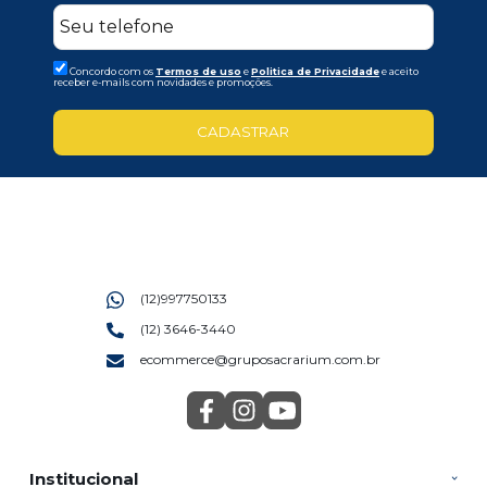
Concordo com os
Termos de uso
e
Politica de Privacidade
e aceito
receber e-mails com novidades e promoções.
CADASTRAR
(12)997750133
(12) 3646-3440
ecommerce@gruposacrarium.com.br
Institucional