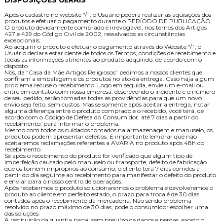
Após o cadastro no website “/”, o Usuário poderá realizar as aquisições dos
produtos e efetuar o pagamento durante o PERÍODO DE PUBLICAÇÃO.
O produto devidamente comprado é irrevogável, nos ternos dos Artigos
427 e 429 do Código Civil de 2002, ressalvados as circunstâncias
excepcionais.
Ao adquirir o produto e efetuar o pagamento através do Website “/”, o
Usuário declara estar ciente de todos os Termos, condições de recebimento e
todas as informações atinentes ao produto adquirido, de acordo com o
disposto.
Nós, da “Casa da Mãe Artigos Religiosos” pedimos a nossos clientes que
confiram a embalagem e os produtos no ato da entrega. Caso haja algum
problema recuse o recebimento. Logo em seguida, envie um e-mail ou
entre em contato com nossa empresa, descrevendo o incidente e o número
de seu pedido, serão tomadas todas as providências para que um novo
envio seja feito, sem custos. Mas se somente após aceitar a entrega, notar
alguma diferença entre o produto comprado e o recebido, você terá, de
acordo com o Código de Defesa do Consumidor, até 7 dias a partir do
recebimento, para informar o problema.
Mesmo com todos os cuidados tomados na armazenagem e manuseio, os
produtos podem apresentar defeitos. É importante lembrar que não
aceitaremos reclamações referentes a AVARIA no produto após 48h do
recebimento.
Se após o recebimento do produto for verificado que algum tipo de
imperfeição causado pelo manuseio ou transporte, defeito de fabricação
que os tornem impróprios ao consumo, o cliente terá 7 dias corridos a
partir do dia seguinte ao recebimento para manifestar o defeito do produto
e enviar para o nosso centro de operações.
Após recebermos o produto solucionaremos o problema e devolveremos o
produto ao cliente em perfeito estado, o prazo para troca é de 30 dias
contados após o recebimento da mercadoria. Não sendo problema
resolvido no prazo máximo de 30 dias, pode o consumidor escolher uma
das soluções:
A restituição da quantia paga, sem prejuízo de danos e perdas, exceto o