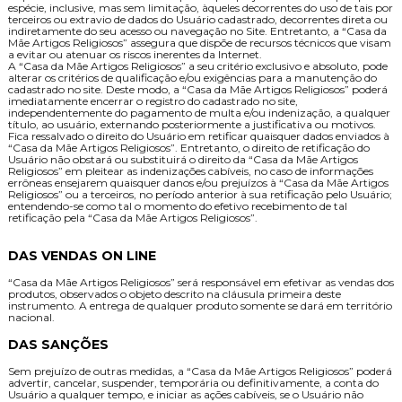
espécie, inclusive, mas sem limitação, àqueles decorrentes do uso de tais por
terceiros ou extravio de dados do Usuário cadastrado, decorrentes direta ou
indiretamente do seu acesso ou navegação no Site. Entretanto, a “Casa da
Mãe Artigos Religiosos” assegura que dispõe de recursos técnicos que visam
a evitar ou atenuar os riscos inerentes da Internet.
A “Casa da Mãe Artigos Religiosos” a seu critério exclusivo e absoluto, pode
alterar os critérios de qualificação e/ou exigências para a manutenção do
cadastrado no site. Deste modo, a “Casa da Mãe Artigos Religiosos” poderá
imediatamente encerrar o registro do cadastrado no site,
independentemente do pagamento de multa e/ou indenização, a qualquer
título, ao usuário, externando posteriormente a justificativa ou motivos.
Fica ressalvado o direito do Usuário em retificar quaisquer dados enviados à
“Casa da Mãe Artigos Religiosos”. Entretanto, o direito de retificação do
Usuário não obstará ou substituirá o direito da “Casa da Mãe Artigos
Religiosos” em pleitear as indenizações cabíveis, no caso de informações
errôneas ensejarem quaisquer danos e/ou prejuízos à “Casa da Mãe Artigos
Religiosos” ou a terceiros, no período anterior à sua retificação pelo Usuário;
entendendo-se como tal o momento do efetivo recebimento de tal
retificação pela “Casa da Mãe Artigos Religiosos”.
DAS VENDAS ON LINE
“Casa da Mãe Artigos Religiosos” será responsável em efetivar as vendas dos
produtos, observados o objeto descrito na cláusula primeira deste
instrumento. A entrega de qualquer produto somente se dará em território
nacional.
DAS SANÇÕES
Sem prejuízo de outras medidas, a “Casa da Mãe Artigos Religiosos” poderá
advertir, cancelar, suspender, temporária ou definitivamente, a conta do
Usuário a qualquer tempo, e iniciar as ações cabíveis, se o Usuário não