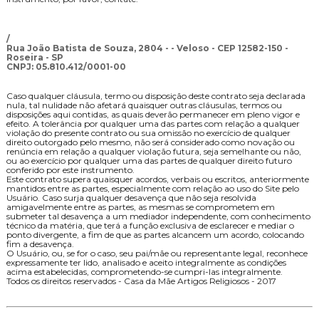
/
Rua João Batista de Souza, 2804 - - Veloso - CEP 12582-150 -
Roseira - SP
CNPJ: 05.810.412/0001-00
Caso qualquer cláusula, termo ou disposição deste contrato seja declarada
nula, tal nulidade não afetará quaisquer outras cláusulas, termos ou
disposições aqui contidas, as quais deverão permanecer em pleno vigor e
efeito. A tolerância por qualquer uma das partes com relação a qualquer
violação do presente contrato ou sua omissão no exercício de qualquer
direito outorgado pelo mesmo, não será considerado como novação ou
renúncia em relação a qualquer violação futura, seja semelhante ou não,
ou ao exercício por qualquer uma das partes de qualquer direito futuro
conferido por este instrumento.
Este contrato supera quaisquer acordos, verbais ou escritos, anteriormente
mantidos entre as partes, especialmente com relação ao uso do Site pelo
Usuário. Caso surja qualquer desavença que não seja resolvida
amigavelmente entre as partes, as mesmas se comprometem em
submeter tal desavença a um mediador independente, com conhecimento
técnico da matéria, que terá a função exclusiva de esclarecer e mediar o
ponto divergente, a fim de que as partes alcancem um acordo, colocando
fim a desavença.
O Usuário, ou, se for o caso, seu pai/mãe ou representante legal, reconhece
expressamente ter lido, analisado e aceito integralmente as condições
acima estabelecidas, comprometendo-se cumpri-las integralmente.
Todos os direitos reservados - Casa da Mãe Artigos Religiosos - 2017