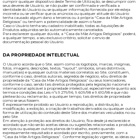
cumprir qualquer dispositivo deste Termo de Utilização, se descumprir com
seus deveres de Usuário, se não puder ser confirmada e verificada a
identidade do Usuário ou se qualquer informação fornecida por ele esteja
incorreta ou se verificar que os anúncios ou qualquer atitude do Usuário
tenha causado algum dano a terceiros ou à própria “Casa da Mãe Artigos
Religiosos” ou tenham a potencialidade de assim o fazer.
Caso o Usuário tenha seu cadastro inabilitado, todas as Aquisições de
Produtos adquiridos serão automaticamente cancelados.
Para esclarecer qualquer dúvida, a “Casa da Mãe Artigos Religiosos” poderá,
a qualquer tempo, a seu exclusivo critério, solicitar o envio de
documentação pessoal do Usuário.
DA PROPRIEDADE INTELECTUAL
O Usuário acorda que o Site, assim como os logotipos, marcas, insígnias,
fotos, imagens, descrições, textos, "layout", símbolos, sinais distintivos,
manual(ais) e quaisquer outros materiais correlatos ao Site, constituem,
conforme o caso, direitos autorais, segredos de negócio, e/ou direitos de
propriedade da “Casa da Mãe Artigos Religiosos” ou seus licenciadores,
conforme o caso, sendo tais direitos protegidos pela legislação nacional e
internacional aplicável à propriedade intelectual, especialmente quanto aos
termos e condições das Leis nºs 9.279/96, 9.609/98 e 9.610/98 e que não
pleitearão ou reclamarão, a qualquer tempo, tais direitos de propriedade
como se seus fossem.
É expressamente proibido ao Usuário a reprodução, a distribuição, a
modificação, a exibição, a criação de trabalhos derivados ou qualquer outra
forma de utilização do conteúdo deste Site e dos materiais veiculados no ou
pelo Site.
Em atenção à proteção aos direitos do Usuário, fica desde já esclarecido e
acordado que não serão aceitas ideias ou sugestões relacionadas a produtos,
serviços ou quaisquer outros planos de trabalho, exceto quando
expressamente requisitado e acordado por escrito, previamente, com a
“Casa da Mãe Artigos Religiosos”. Conforme legislação vigente, as ideias ou