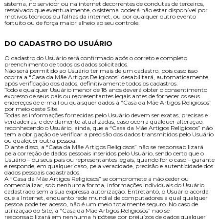
sistema, no servidor ou na internet decorrentes de condutas de terceiros,
ressalvado que eventualmente, o sistema poderá não estar disponível por
motivos técnicos ou falhas da internet, ou por qualquer outro evento
fortuito ou de força maior alheio ao seu controle.
DO CADASTRO DO USUÁRIO
O cadastro do Usuário será confirmado após o correto e completo
preenchimento de todos os dados solicitados.
Não será permitido ao Usuário ter mais de um cadastro, pois caso isso
ocorra a “Casa da Mãe Artigos Religiosos” desabilitará, automaticamente,
após verificação dos dados, definitivamente todos os cadastros.
Todo e qualquer Usuário menor de 18 anos deverá obter o consentimento
expresso de seus pais ou representantes legais antes de fornecer os seus
endereços de e-mail ou quaisquer dados à “Casa da Mãe Artigos Religiosos”
por meio deste Site.
Todas as informações fornecidas pelo Usuário devem ser exatas, precisas e
verdadeiras, e devidamente atualizadas, caso ocorra qualquer alteração,
reconhecendo o Usuário, ainda, que a “Casa da Mãe Artigos Religiosos” não
tem a obrigação de verificar a precisão dos dados transmitidos pelo Usuário
ou qualquer outra pessoa.
Diante disso, a “Casa da Mãe Artigos Religiosos” não se responsabilizará
pela correção de dados pessoais inseridos pelo Usuário, sendo certo que o
Usuário – ou seus pais ou representantes legais, quando for o caso – garante
e responde, em qualquer caso, pela veracidade, precisão e autenticidade dos
dados pessoais cadastrados.
A “Casa da Mãe Artigos Religiosos” se compromete a não ceder ou
comercializar, sob nenhuma forma, informações individuais do Usuário
cadastrado sem a sua expressa autorização. Entretanto, o Usuário acorda
que a Internet, enquanto rede mundial de computadores a qual qualquer
pessoa pode ter acesso, não é um meio totalmente seguro. No caso de
utilização do Site, a “Casa da Mãe Artigos Religiosos” não se
responsabilizará em nenhuma hipótese por prejuízos de dados qualquer