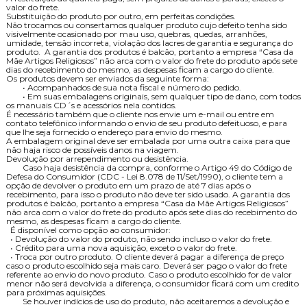
valor do frete.
Substituição do produto por outro, em perfeitas condições.
Não trocamos ou consertamos qualquer produto cujo defeito tenha sido
visivelmente ocasionado por mau uso, quebras, quedas, arranhões,
umidade, tensão incorreta, violação dos lacres de garantia e segurança do
produto. A garantia dos produtos é balcão, portanto a empresa “Casa da
Mãe Artigos Religiosos” não arca com o valor do frete do produto após sete
dias do recebimento do mesmo, as despesas ficam a cargo do cliente.
Os produtos devem ser enviados da seguinte forma:
• Acompanhados de sua nota fiscal e número do pedido.
• Em suas embalagens originais, sem qualquer tipo de dano, com todos
os manuais CD´s e acessórios nela contidos.
É necessário também que o cliente nos envie um e-mail ou entre em
contato telefônico informando o envio de seu produto defeituoso, e para
que lhe seja fornecido o endereço para envio do mesmo.
A embalagem original deve ser embalada por uma outra caixa para que
não haja risco de possíveis danos na viagem.
Devolução por arrependimento ou desistência.
Caso haja desistência da compra, conforme o Artigo 49 do Código de
Defesa do Consumidor (CDC - Lei 8.078 de 11/Set/1990), o cliente tem a
opção de devolver o produto em um prazo de até 7 dias após o
recebimento, para isso o produto não deve ter sido usado. A garantia dos
produtos é balcão, portanto a empresa “Casa da Mãe Artigos Religiosos”
não arca com o valor do frete do produto após sete dias do recebimento do
mesmo, as despesas ficam a cargo do cliente.
É disponível como opção ao consumidor:
• Devolução do valor do produto, não sendo incluso o valor do frete.
• Crédito para uma nova aquisição, exceto o valor do frete.
• Troca por outro produto. O cliente deverá pagar a diferença de preço
caso o produto escolhido seja mais caro. Deverá ser pago o valor do frete
referente ao envio do novo produto. Caso o produto escolhido for de valor
menor não será devolvida a diferença, o consumidor ficará com um credito
para próximas aquisições.
Se houver indícios de uso do produto, não aceitaremos a devolução e