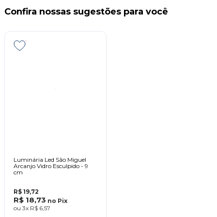
Confira nossas sugestões para você
Luminária Led São Miguel
Arcanjo Vidro Esculpido - 9
cm
R$ 19,72
R$ 18,73
no
Pix
ou
3x
R$ 6,57