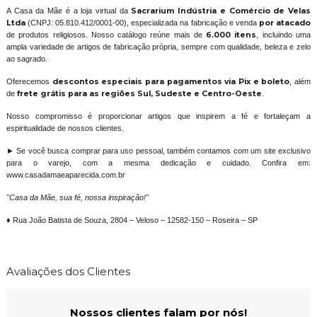
A Casa da Mãe é a loja virtual da
Sacrarium Indústria e Comércio de Velas
Ltda
(CNPJ: 05.810.412/0001-00), especializada na fabricação e venda
por atacado
de produtos religiosos. Nosso catálogo reúne mais de
6.000 itens
, incluindo uma
ampla variedade de artigos de fabricação própria, sempre com qualidade, beleza e zelo
ao sagrado.
Oferecemos
descontos especiais para pagamentos via Pix e boleto
, além
de
frete grátis para as regiões Sul, Sudeste e Centro-Oeste
.
Nosso compromisso é proporcionar artigos que inspirem a fé e fortaleçam a
espiritualidade de nossos clientes.
► Se você busca comprar para uso pessoal, também contamos com um site exclusivo
para o varejo, com a mesma dedicação e cuidado. Confira em:
www.casadamaeaparecida.com.br
"Casa da Mãe, sua fé, nossa inspiração!"
♦ Rua João Batista de Souza, 2804 – Veloso – 12582-150 – Roseira – SP
Avaliações dos Clientes
Nossos clientes falam por nós!