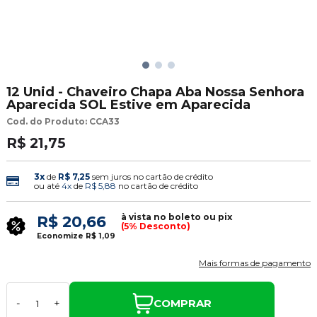
12 Unid - Chaveiro Chapa Aba Nossa Senhora
Aparecida SOL Estive em Aparecida
Cod. do Produto: CCA33
R$ 21,75
3x
de
R$ 7,25
sem juros no cartão de crédito
ou até
4x
de
R$ 5,88
no cartão de crédito
à vista no boleto ou pix
R$ 20,66
(5% Desconto)
Economize
R$ 1,09
Mais formas de pagamento
COMPRAR
-
+